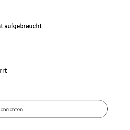
nt aufgebraucht
rrt
achrichten