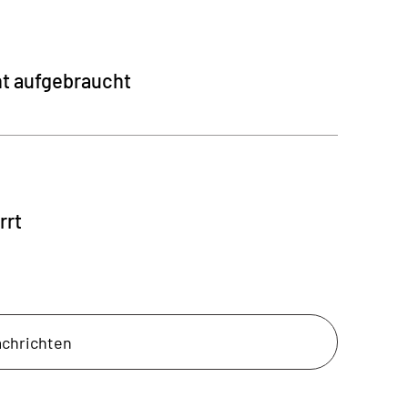
nt aufgebraucht
rrt
achrichten