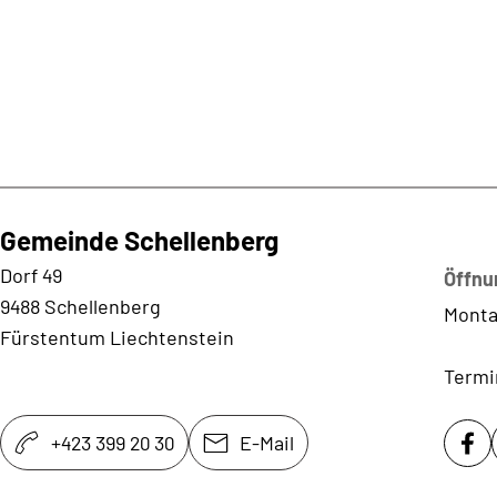
Gemeinde Schellenberg
Kontaktadresse
Dorf 49
Öffnu
9488 Schellenberg
Monta
Fürstentum Liechtenstein
Termi
+423 399 20 30
E-Mail