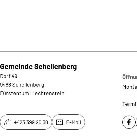
Gemeinde Schellenberg
Kontaktadresse
Dorf 49
Öffnu
9488 Schellenberg
Monta
Fürstentum Liechtenstein
Termi
+423 399 20 30
E-Mail