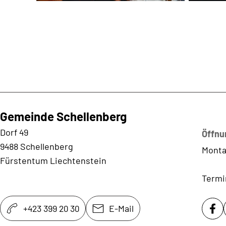
Gemeinde Schellenberg
Kontaktadresse
Dorf 49
Öffnu
9488 Schellenberg
Monta
Fürstentum Liechtenstein
Termi
+423 399 20 30
E-Mail