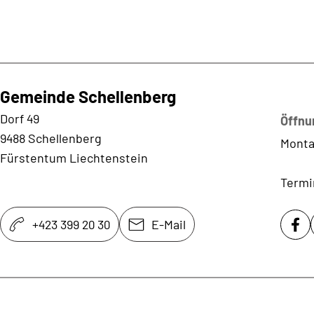
Gemeinde Schellenberg
Kontaktadresse
Dorf 49
Öffnu
9488 Schellenberg
Monta
Fürstentum Liechtenstein
Termi
+423 399 20 30
E-Mail