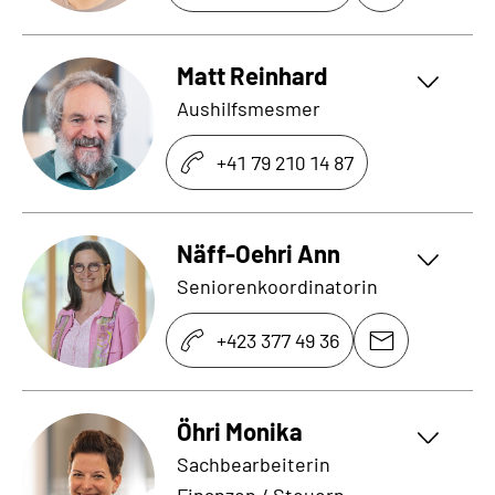
Matt Reinhard
Aushilfsmesmer
+41 79 210 14 87
Näff-Oehri Ann
Seniorenkoordinatorin
+423 377 49 36
Öhri Monika
Sachbearbeiterin