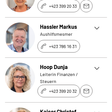
+423 399 20 33
Hassler Markus
Aushilfsmesmer
+423 786 16 31
Hoop Dunja
Leiterin Finanzen /
Steuern
+423 399 20 32
Kaiser Christof