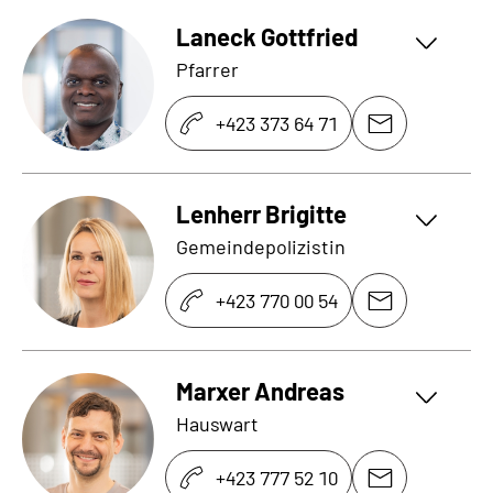
Laneck Gottfried
Pfarrer
+423 373 64 71
Lenherr Brigitte
Gemeindepolizistin
+423 770 00 54
Marxer Andreas
Hauswart
+423 777 52 10