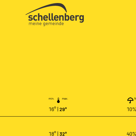
Gemeinde Schellenberg Startseite
min.
max.
N
16° |
10
29°
18° |
40
32°