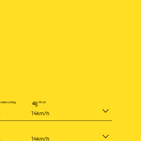
iederschlag
Wind
%
14km/h
%
14km/h