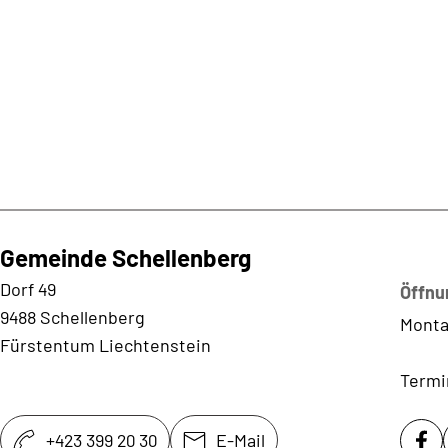
Gemeinde Schellenberg
Kontaktadresse
Dorf 49
Öffnu
9488 Schellenberg
Monta
Fürstentum Liechtenstein
Termi
+423 399 20 30
E-Mail