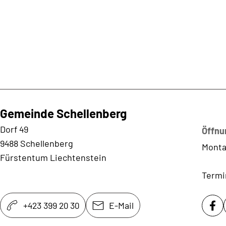
Gemeinde Schellenberg
Kontaktadresse
Dorf 49
Öffnu
9488 Schellenberg
Monta
Fürstentum Liechtenstein
Termi
+423 399 20 30
E-Mail