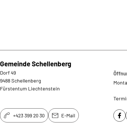
Gemeinde Schellenberg
Kontaktadresse
Dorf 49
Öffnu
9488 Schellenberg
Monta
Fürstentum Liechtenstein
Termi
+423 399 20 30
E-Mail